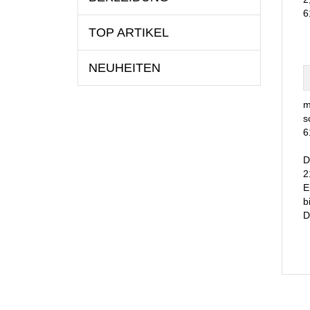
6
TOP ARTIKEL
NEUHEITEN
m
s
6
D
2
E
b
D