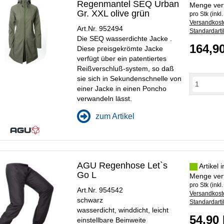
Regenmantel SEQ Urban
Menge ver
Gr. XXL olive grün
pro Stk (inkl
Versandkoste
Art.Nr. 952494
Standardarti
Die SEQ wasserdichte Jacke .
164,9
Diese preisgekrömte Jacke
verfügt über ein patentiertes
Reißverschluß-system, so daß
sie sich in Sekundenschnelle von
einer Jacke in einen Poncho
verwandeln lässt.
zum Artikel
AGU Regenhose Let`s
Artikel 
Go L
Menge ver
pro Stk (inkl
Art.Nr. 954542
Versandkoste
schwarz
Standardarti
wasserdicht, winddicht, leicht
54,90
einstellbare Beinweite