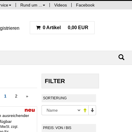
rvice
Rund um ...
Videos
Facebook
0 Artikel
0,00 EUR
gistrieren
FILTER
1
2
»
SORTIERUNG
in ausreichender
fügbar
. MwSt. zzgl.
PREIS: VON / BIS
n für