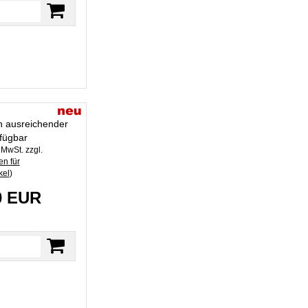
in ausreichender
fügbar
. MwSt. zzgl.
n für
kel
)
0 EUR