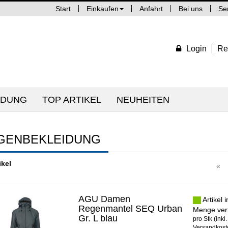
Start
Einkaufen
Anfahrt
Bei uns
Se
Login
Re
IDUNG
TOP ARTIKEL
NEUHEITEN
GENBEKLEIDUNG
ikel
«
AGU Damen
Artikel 
Regenmantel SEQ Urban
Menge ver
Gr. L blau
pro Stk (inkl
Versandkoste