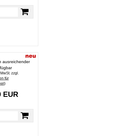
in ausreichender
fügbar
. MwSt. zzgl.
n für
kel
)
0 EUR