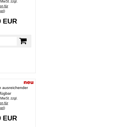
. MwSt. zzgl.
n für
kel
)
0 EUR
in ausreichender
fügbar
. MwSt. zzgl.
n für
kel
)
0 EUR