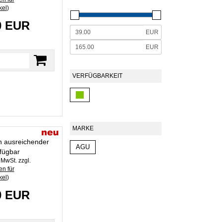
kel
)
0 EUR
EUR
EUR
VERFÜGBARKEIT
MARKE
in ausreichender
AGU
fügbar
. MwSt. zzgl.
n für
kel
)
0 EUR