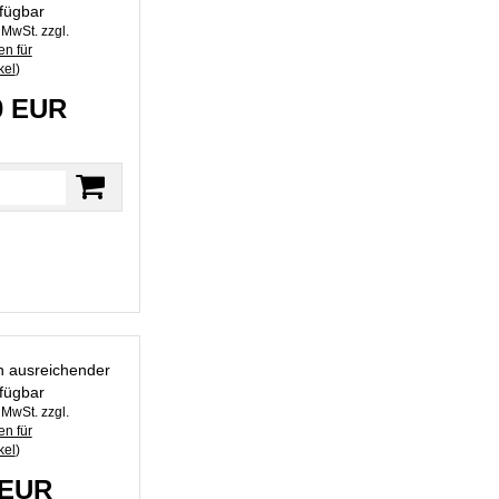
fügbar
. MwSt. zzgl.
n für
kel
)
0 EUR
in ausreichender
fügbar
. MwSt. zzgl.
n für
kel
)
 EUR