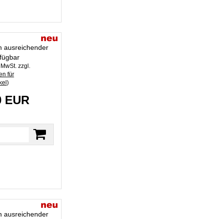
in ausreichender
fügbar
. MwSt. zzgl.
n für
kel
)
0 EUR
in ausreichender