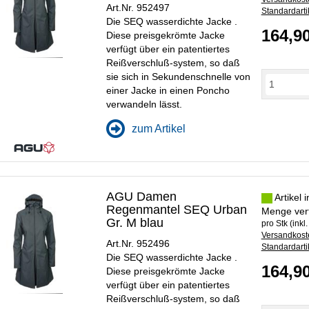
Art.Nr. 952497
Standardarti
Die SEQ wasserdichte Jacke .
164,9
Diese preisgekrömte Jacke
verfügt über ein patentiertes
Reißverschluß-system, so daß
sie sich in Sekundenschnelle von
einer Jacke in einen Poncho
verwandeln lässt.
zum Artikel
AGU Damen
Artikel 
Regenmantel SEQ Urban
Menge ver
Gr. M blau
pro Stk (inkl
Versandkoste
Art.Nr. 952496
Standardarti
Die SEQ wasserdichte Jacke .
164,9
Diese preisgekrömte Jacke
verfügt über ein patentiertes
Reißverschluß-system, so daß