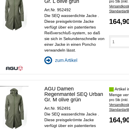
Gr. L olive grün
pro Stk (inkl
Versandkoste
Art.Nr. 952492
Standardarti
Die SEQ wasserdichte Jacke .
164,9
Diese preisgekrömte Jacke
verfügt über ein patentiertes
Reißverschluß-system, so daß
sie sich in Sekundenschnelle von
einer Jacke in einen Poncho
verwandeln lässt.
zum Artikel
AGU Damen
Artikel 
Regenmantel SEQ Urban
Menge ver
Gr. M olive grün
pro Stk (inkl
Versandkoste
Art.Nr. 952491
Standardarti
Die SEQ wasserdichte Jacke .
164,9
Diese preisgekrömte Jacke
verfügt über ein patentiertes