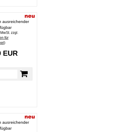
in ausreichender
fügbar
. MwSt. zzgl.
n für
kel
)
0 EUR
in ausreichender
fügbar