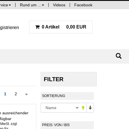
rvice
Rund um ...
Videos
Facebook
0 Artikel
0,00 EUR
gistrieren
FILTER
1
2
»
SORTIERUNG
in ausreichender
fügbar
. MwSt. zzgl.
PREIS: VON / BIS
n für