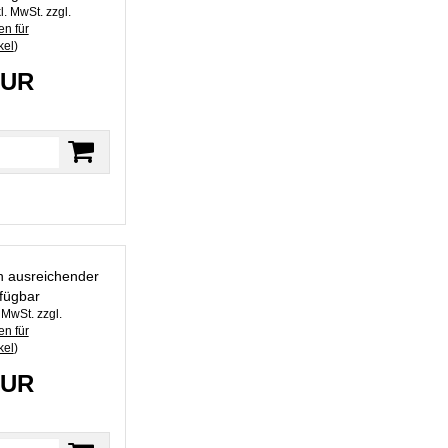
l. MwSt. zzgl.
n für
kel
)
EUR
in ausreichender
fügbar
. MwSt. zzgl.
n für
kel
)
EUR