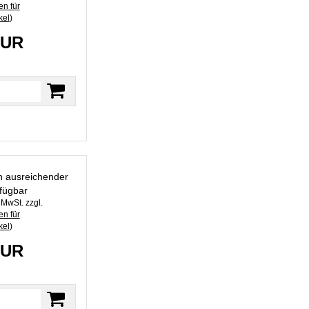
n für
kel
)
EUR
in ausreichender
fügbar
. MwSt. zzgl.
n für
kel
)
EUR