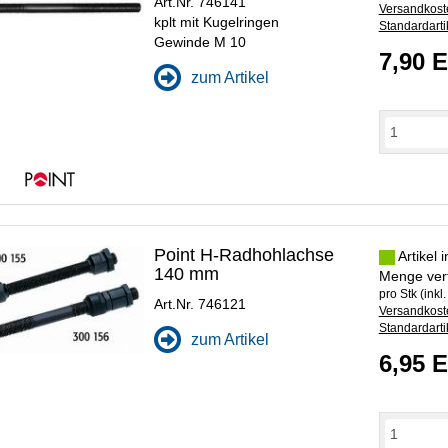
Art.Nr. 746141
Versandkoste
kplt mit Kugelringen
Standardarti
Gewinde M 10
7,90 
zum Artikel
Point H-Radhohlachse
Artikel 
140 mm
Menge ver
pro Stk (inkl
Art.Nr. 746121
Versandkoste
Standardarti
zum Artikel
6,95 