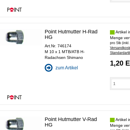
Point Hutmutter H-Rad
Artikel 
HG
Menge ver
pro Stk (inkl
Art.Nr. 746174
Versandkoste
M 10 x 1 MTB/ATB H-
Standardarti
Radachsen Shimano
1,20 
zum Artikel
Point Hutmutter V-Rad
Artikel 
HG
Menge ver