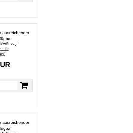
in ausreichender
fügbar
. MwSt. zzgl.
n für
kel
)
EUR
in ausreichender
fügbar