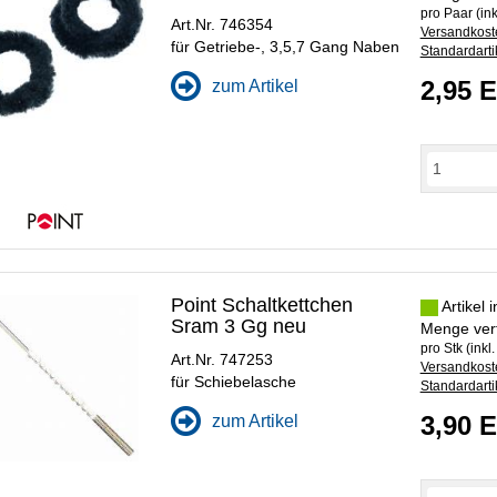
pro Paar (ink
Art.Nr. 746354
Versandkoste
für Getriebe-, 3,5,7 Gang Naben
Standardarti
2,95 
zum Artikel
Point Schaltkettchen
Artikel 
Sram 3 Gg neu
Menge ver
pro Stk (inkl
Art.Nr. 747253
Versandkoste
für Schiebelasche
Standardarti
3,90 
zum Artikel