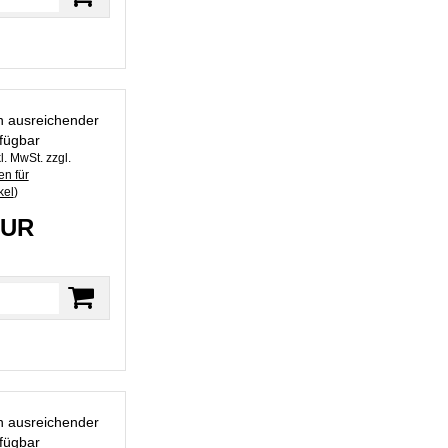
in ausreichender
fügbar
l. MwSt. zzgl.
n für
kel
)
EUR
in ausreichender
fügbar