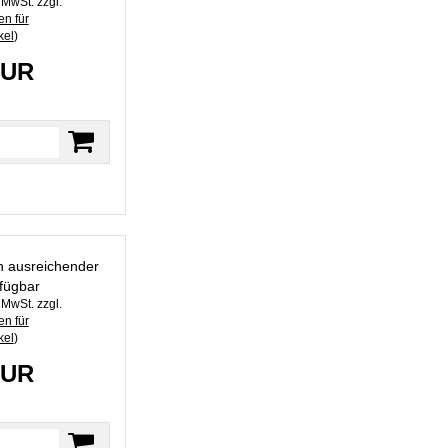
. MwSt. zzgl.
n für
kel
)
EUR
in ausreichender
fügbar
. MwSt. zzgl.
n für
kel
)
EUR