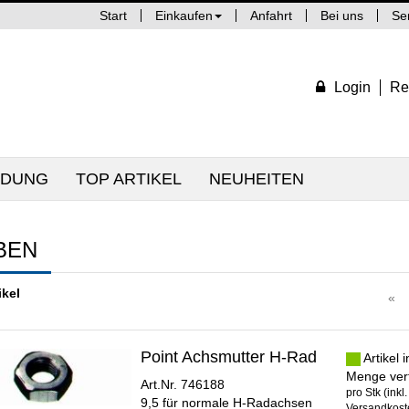
Start
Einkaufen
Anfahrt
Bei uns
Se
Login
Re
IDUNG
TOP ARTIKEL
NEUHEITEN
BEN
ikel
«
Point Achsmutter H-Rad
Artikel 
Menge ver
Art.Nr. 746188
pro Stk (inkl
9,5 für normale H-Radachsen
Versandkoste