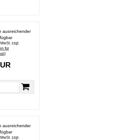
in ausreichender
fügbar
. MwSt. zzgl.
n für
kel
)
EUR
in ausreichender
fügbar
. MwSt. zzgl.