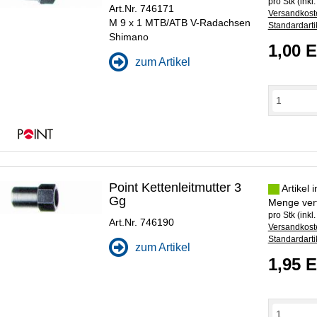
pro Stk (inkl
Art.Nr. 746171
Versandkoste
M 9 x 1 MTB/ATB V-Radachsen
Standardarti
Shimano
1,00 
zum Artikel
Point Kettenleitmutter 3
Artikel 
Gg
Menge ver
pro Stk (inkl
Art.Nr. 746190
Versandkoste
Standardarti
zum Artikel
1,95 