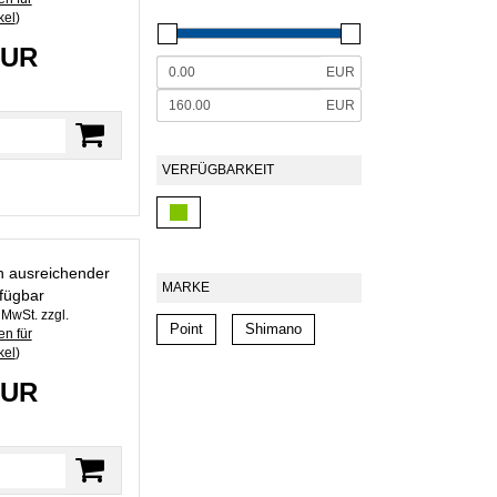
kel
)
EUR
EUR
EUR
VERFÜGBARKEIT
in ausreichender
MARKE
fügbar
. MwSt. zzgl.
Point
Shimano
n für
kel
)
EUR