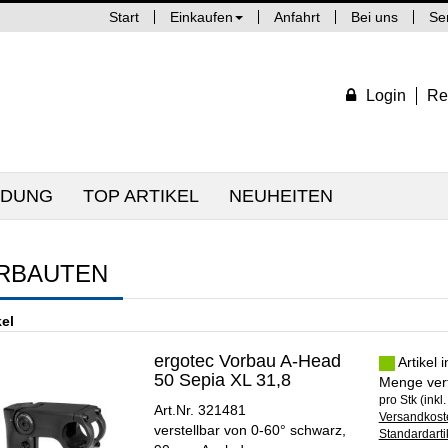
Start
Einkaufen
Anfahrt
Bei uns
Se
Login
Re
IDUNG
TOP ARTIKEL
NEUHEITEN
RBAUTEN
kel
ergotec Vorbau A-Head
Artikel 
50 Sepia XL 31,8
Menge ver
pro Stk (inkl
Art.Nr. 321481
Versandkoste
verstellbar von 0-60° schwarz,
Standardarti