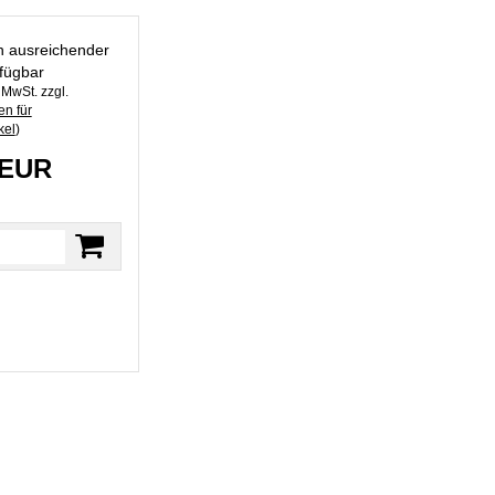
in ausreichender
fügbar
. MwSt. zzgl.
n für
kel
)
 EUR