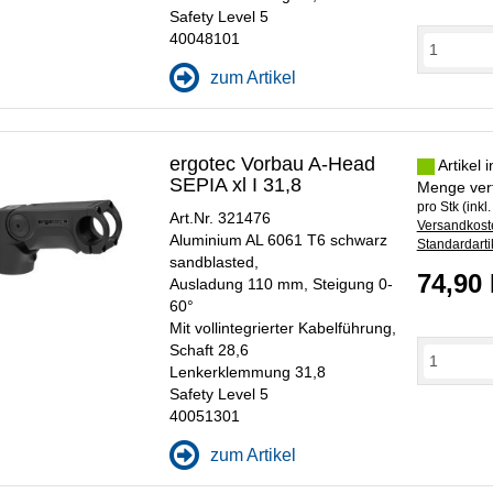
Safety Level 5
40048101
zum Artikel
ergotec Vorbau A-Head
Artikel 
SEPIA xl I 31,8
Menge ver
pro Stk (inkl
Art.Nr. 321476
Versandkoste
Aluminium AL 6061 T6 schwarz
Standardarti
sandblasted,
74,90
Ausladung 110 mm, Steigung 0-
60°
Mit vollintegrierter Kabelführung,
Schaft 28,6
Lenkerklemmung 31,8
Safety Level 5
40051301
zum Artikel