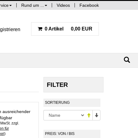
rvice
Rund um ...
Videos
Facebook
0 Artikel
0,00 EUR
gistrieren
FILTER
SORTIERUNG
in ausreichender
fügbar
. MwSt. zzgl.
n für
kel
)
PREIS: VON / BIS