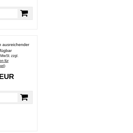
in ausreichender
fügbar
. MwSt. zzgl.
n für
kel
)
 EUR