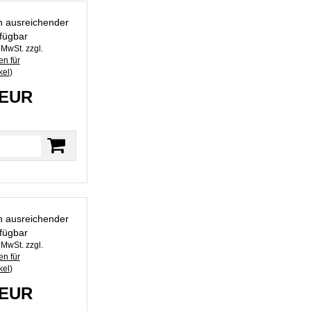
in ausreichender
fügbar
. MwSt. zzgl.
n für
kel
)
 EUR
in ausreichender
fügbar
. MwSt. zzgl.
n für
kel
)
 EUR