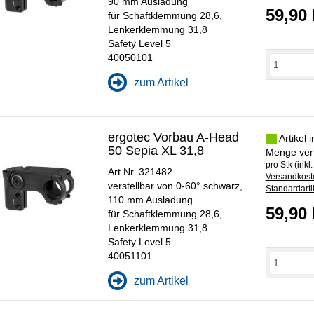
90 mm Ausladung
59,90
für Schaftklemmung 28,6,
Lenkerklemmung 31,8
Safety Level 5
40050101
zum Artikel
ergotec Vorbau A-Head
Artikel 
50 Sepia XL 31,8
Menge ver
pro Stk (inkl
Art.Nr. 321482
Versandkoste
verstellbar von 0-60° schwarz,
Standardarti
110 mm Ausladung
59,90
für Schaftklemmung 28,6,
Lenkerklemmung 31,8
Safety Level 5
40051101
zum Artikel