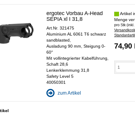
ergotec Vorbau A-Head
Artikel 
SEPIA xl I 31,8
Menge ver
pro Stk (inkl
Art.Nr. 321475
Versandkoste
Aluminium AL 6061 T6 schwarz
Standardarti
sandblasted,
74,90
Ausladung 90 mm, Steigung 0-
60°
Mit vollintegrierter Kabelführung,
Schaft 28,6
Lenkerklemmung 31,8
Safety Level 5
40050301
zum Artikel
tikel