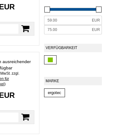
 EUR
EUR
EUR
VERFÜGBARKEIT
in ausreichender
fügbar
. MwSt. zzgl.
n für
MARKE
kel
)
ergotec
 EUR