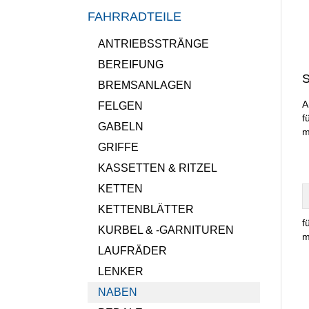
FAHRRADTEILE
ANTRIEBSSTRÄNGE
BEREIFUNG
S
BREMSANLAGEN
A
FELGEN
f
GABELN
m
GRIFFE
KASSETTEN & RITZEL
KETTEN
KETTENBLÄTTER
f
KURBEL & -GARNITUREN
m
LAUFRÄDER
LENKER
NABEN