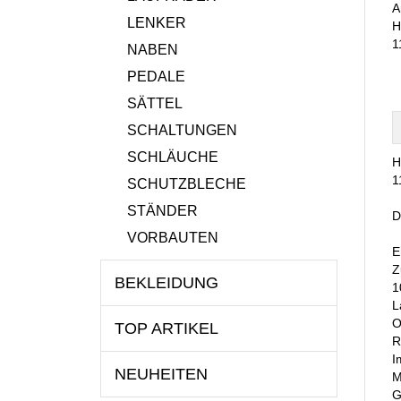
A
LENKER
H
1
NABEN
PEDALE
SÄTTEL
SCHALTUNGEN
SCHLÄUCHE
H
1
SCHUTZBLECHE
STÄNDER
D
VORBAUTEN
E
Z
BEKLEIDUNG
1
L
O
TOP ARTIKEL
R
I
NEUHEITEN
M
G