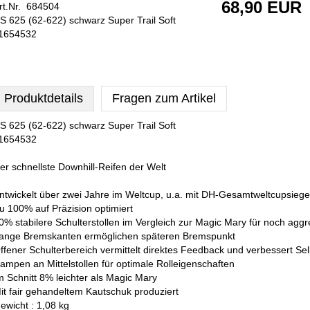
68,90 EUR
rt.Nr. 684504
S 625 (62-622) schwarz Super Trail Soft
1654532
Produktdetails
Fragen zum Artikel
S 625 (62-622) schwarz Super Trail Soft
1654532
er schnellste Downhill-Reifen der Welt
ntwickelt über zwei Jahre im Weltcup, u.a. mit DH-Gesamtweltcupsieg
u 100% auf Präzision optimiert
0% stabilere Schulterstollen im Vergleich zur Magic Mary für noch agg
ange Bremskanten ermöglichen späteren Bremspunkt
ffener Schulterbereich vermittelt direktes Feedback und verbessert Sel
ampen an Mittelstollen für optimale Rolleigenschaften
m Schnitt 8% leichter als Magic Mary
it fair gehandeltem Kautschuk produziert
ewicht : 1,08 kg