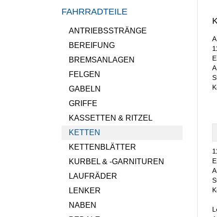
FAHRRADTEILE
K
ANTRIEBSSTRÄNGE
A
BEREIFUNG
1
E
BREMSANLAGEN
A
FELGEN
S
K
GABELN
GRIFFE
KASSETTEN & RITZEL
KETTEN
KETTENBLÄTTER
1
E
KURBEL & -GARNITUREN
A
LAUFRÄDER
S
K
LENKER
NABEN
L