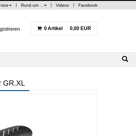
rvice
Rund um ...
Videos
Facebook
0 Artikel
0,00 EUR
gistrieren
 GR.XL