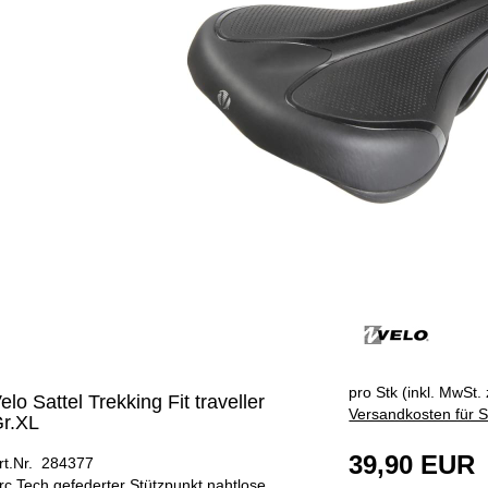
pro Stk (inkl. MwSt. 
elo Sattel Trekking Fit traveller
Versandkosten für S
r.XL
39,90 EUR
rt.Nr. 284377
rc Tech gefederter Stützpunkt,nahtlose