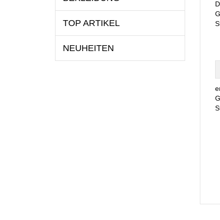
D
G
TOP ARTIKEL
S
NEUHEITEN
e
G
S