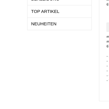
6
TOP ARTIKEL
NEUHEITEN
m
m
6
-
-
-
-
-
-