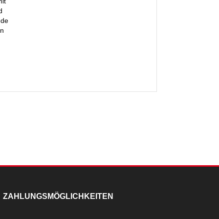
it
d
nde
en
ZAHLUNGSMÖGLICHKEITEN