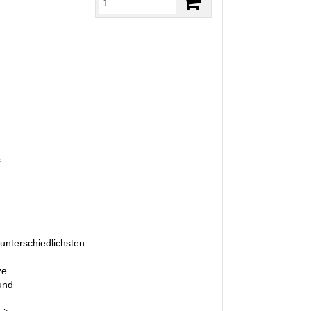
s
unterschiedlichsten
ze
und