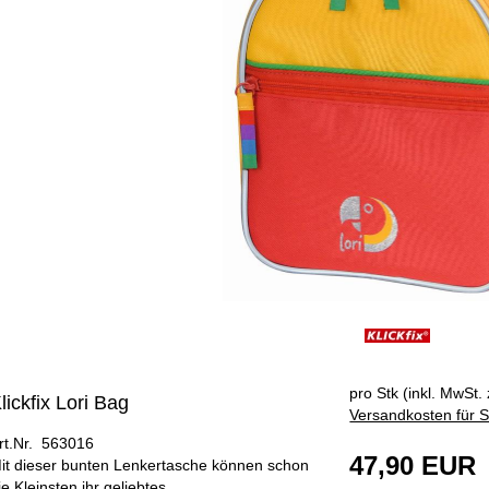
ÄNGER
pro Stk (inkl. MwSt. 
lickfix Lori Bag
Versandkosten für S
rt.Nr. 563016
47,90 EUR
it dieser bunten Lenkertasche können schon
ie Kleinsten ihr geliebtes