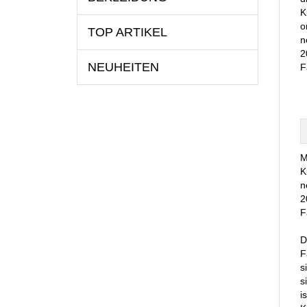
K
o
TOP ARTIKEL
n
2
NEUHEITEN
F
M
K
n
2
F
D
F
s
s
i