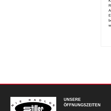
K
R
A
E
b
w
UNSERE
ÖFFNUNGSZEITEN