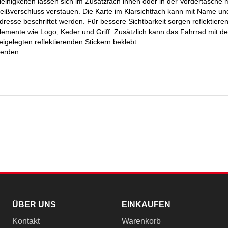
leinigkeiten lassen sich im Zusatzfach innen oder in der Vordertasche m
eißverschluss verstauen. Die Karte im Klarsichtfach kann mit Name un
dresse beschriftet werden. Für bessere Sichtbarkeit sorgen reflektiere
lemente wie Logo, Keder und Griff. Zusätzlich kann das Fahrrad mit d
eigelegten reflektierenden Stickern beklebt
erden.
ÜBER UNS
EINKAUFEN
Kontakt
Warenkorb