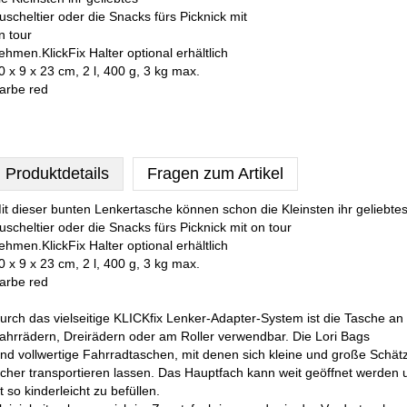
uscheltier oder die Snacks fürs Picknick mit
n tour
ehmen.KlickFix Halter optional erhältlich
0 x 9 x 23 cm, 2 l, 400 g, 3 kg max.
arbe red
Produktdetails
Fragen zum Artikel
it dieser bunten Lenkertasche können schon die Kleinsten ihr geliebte
uscheltier oder die Snacks fürs Picknick mit on tour
ehmen.KlickFix Halter optional erhältlich
0 x 9 x 23 cm, 2 l, 400 g, 3 kg max.
arbe red
urch das vielseitige KLICKfix Lenker-Adapter-System ist die Tasche an 
ahrrädern, Dreirädern oder am Roller verwendbar. Die Lori Bags
ind vollwertige Fahrradtaschen, mit denen sich kleine und große Schät
icher transportieren lassen. Das Hauptfach kann weit geöffnet werden 
st so kinderleicht zu befüllen.