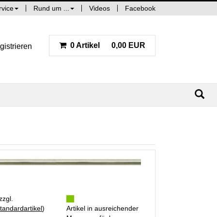
rvice
Rund um ...
Videos
Facebook
0 Artikel
0,00 EUR
gistrieren
zzgl.
tandardartikel
)
Artikel in ausreichender