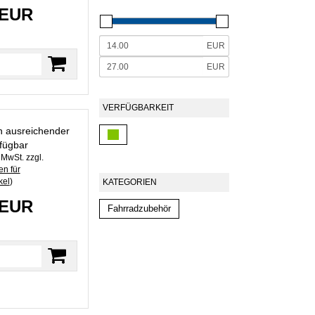
 EUR
EUR
EUR
VERFÜGBARKEIT
in ausreichender
fügbar
. MwSt. zzgl.
n für
kel
)
KATEGORIEN
 EUR
Fahrradzubehör