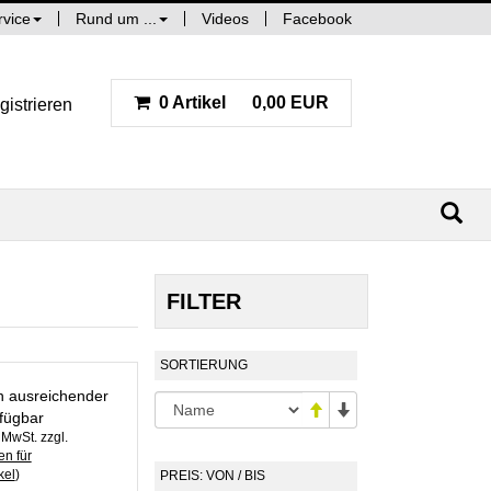
rvice
Rund um ...
Videos
Facebook
0 Artikel
0,00 EUR
gistrieren
FILTER
SORTIERUNG
in ausreichender
fügbar
. MwSt. zzgl.
n für
kel
)
PREIS: VON / BIS