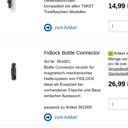
Gewindebuchsen
14,99
kompatibel mit allen TWIST
Trinkflaschen-Modellen
zum Artikel
Fidlock Bottle Connector
Artikel 
Menge ver
Art.Nr. 361001
pro Stk (inkl
Bottle Connector einzeln für
Versandkoste
magnetisch-mechanisches
Standardarti
Haltersystem von FIDLOCK
26,99
ideal als Ersatzteil bei
vorhandener Flasche und Base
einfacher Austausch
passend zu Artikel 361000
zum Artikel