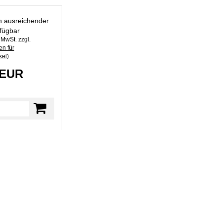
in ausreichender
fügbar
. MwSt. zzgl.
n für
kel
)
 EUR