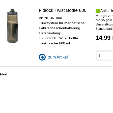
Fidlock Twist Bottle 600
Artikel 
Menge ver
Art.Nr. 361000
pro Stk (inkl
Trinksystem für magnetische
Versandkoste
Fahrradflaschenhalterung
Standardarti
Lieferumfang:
14,99
1 x Fidlock TWIST bottle
Trinkflasche 600 ml
zum Artikel
tikel