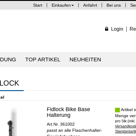
Start
Einkaufen
Anfahrt
Bei uns
Se
Login
Re
IDUNG
TOP ARTIKEL
NEUHEITEN
DLOCK
kel
Fidlock Bike Base
Artikel 
Halterung
Menge ver
pro Stk (inkl
Art.Nr. 361002
Versandkoste
passt an alle Flaschenhalter-
Standardarti