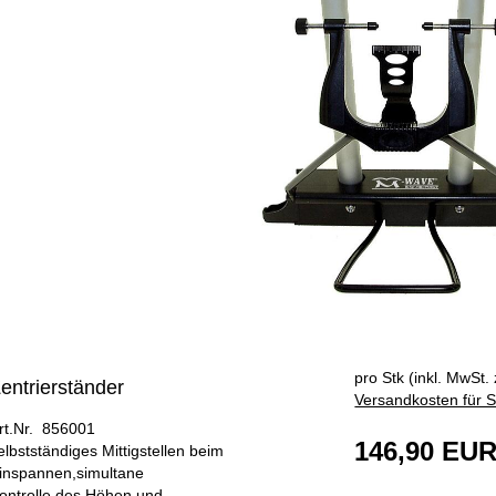
ÄNGER
pro Stk (inkl. MwSt. 
entrierständer
Versandkosten für S
rt.Nr. 856001
146,90 EU
elbstständiges Mittigstellen beim
inspannen,simultane
ontrolle des Höhen und