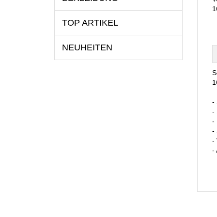
1
TOP ARTIKEL
NEUHEITEN
S
1
-
-
-
-
-
-