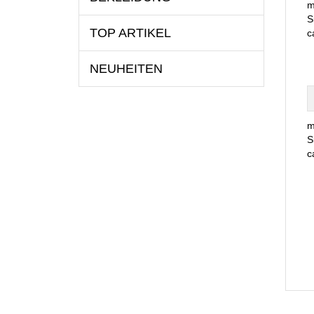
m
S
TOP ARTIKEL
c
NEUHEITEN
m
S
c