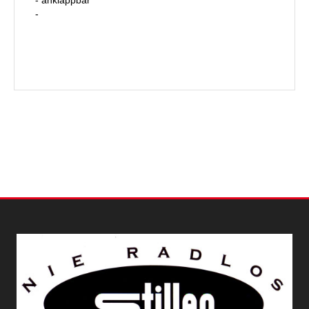
- anklappbar
-