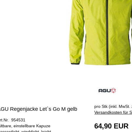
pro Stk (inkl. MwSt. 
GU Regenjacke Let`s Go M gelb
Versandkosten für S
rt.Nr. 954531
64,90 EUR
altbare, einstellbare Kapuze
asserdicht, winddicht, leicht