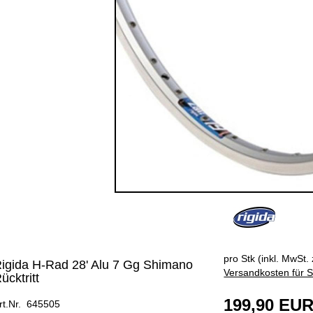
pro Stk (inkl. MwSt. 
igida H-Rad 28' Alu 7 Gg Shimano
Versandkosten für S
ücktritt
199,90 EU
rt.Nr. 645505