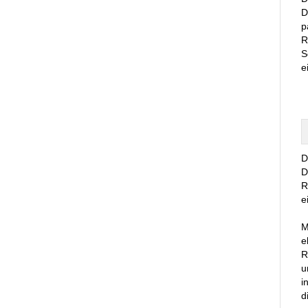
D
p
R
S
e
D
D
R
e
M
e
R
u
i
d