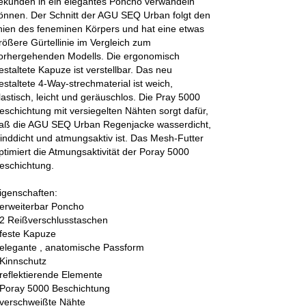
ekunden in ein elegantes Poncho verwandeln
önnen. Der Schnitt der AGU SEQ Urban folgt den
inien des feneminen Körpers und hat eine etwas
rößere Gürtellinie im Vergleich zum
orhergehenden Modells. Die ergonomisch
estaltete Kapuze ist verstellbar. Das neu
estaltete 4-Way-strechmaterial ist weich,
lastisch, leicht und geräuschlos. Die Pray 5000
eschichtung mit versiegelten Nähten sorgt dafür,
aß die AGU SEQ Urban Regenjacke wasserdicht,
inddicht und atmungsaktiv ist. Das Mesh-Futter
ptimiert die Atmungsaktivität der Poray 5000
eschichtung.
igenschaften:
 erweiterbar Poncho
 2 Reißverschlusstaschen
 feste Kapuze
 elegante , anatomische Passform
 Kinnschutz
 reflektierende Elemente
 Poray 5000 Beschichtung
 verschweißte Nähte