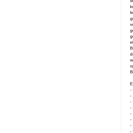
s
k
l
g
v
g
g
e
B
d
w
o
B
E
-
-
-
-
-
-
-
-