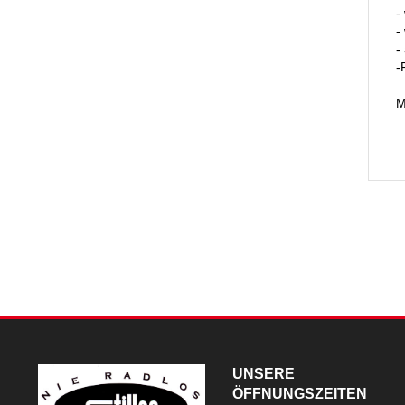
-
-
-
-
M
UNSERE
ÖFFNUNGSZEITEN