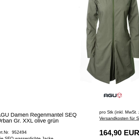
pro Stk (inkl. MwSt. 
AGU Damen Regenmantel SEQ
Versandkosten für S
rban Gr. XXL olive grün
164,90 EU
rt.Nr. 952494
ie SEQ wasserdichte Jacke .