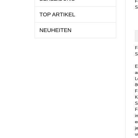
F
S
TOP ARTIKEL
NEUHEITEN
F
S
E
a
L
8
F
K
S
F
i
e
j
u