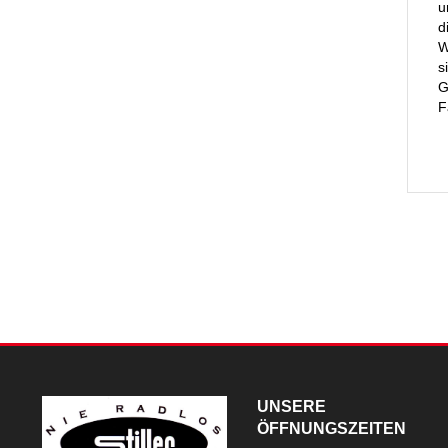
u
d
W
s
G
F
UNSERE
ÖFFNUNGSZEITEN