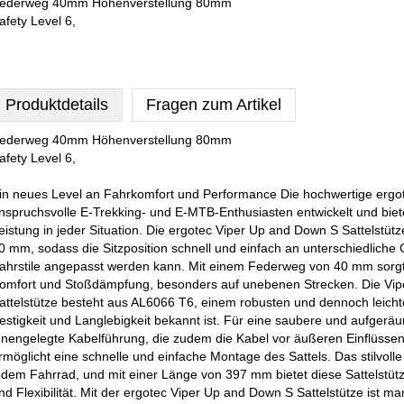
ederweg 40mm Höhenverstellung 80mm
afety Level 6,
Produktdetails
Fragen zum Artikel
ederweg 40mm Höhenverstellung 80mm
afety Level 6,
in neues Level an Fahrkomfort und Performance Die hochwertige ergot
nspruchsvolle E-Trekking- und E-MTB-Enthusiasten entwickelt und bie
eistung in jeder Situation. Die ergotec Viper Up and Down S Sattelstüt
0 mm, sodass die Sitzposition schnell und einfach an unterschiedliche
ahrstile angepasst werden kann. Mit einem Federweg von 40 mm sorgt d
omfort und Stoßdämpfung, besonders auf unebenen Strecken. Die Vi
attelstütze besteht aus AL6066 T6, einem robusten und dennoch leicht
estigkeit und Langlebigkeit bekannt ist. Für eine saubere und aufgeräu
nnengelegte Kabelführung, die zudem die Kabel vor äußeren Einflüssen 
rmöglicht eine schnelle und einfache Montage des Sattels. Das stilvoll
edem Fahrrad, und mit einer Länge von 397 mm bietet diese Sattelstütze
nd Flexibilität. Mit der ergotec Viper Up and Down S Sattelstütze ist ma