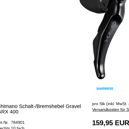
ÄNGER
pro Stk (inkl. MwSt. 
himano Schalt-/Bremshebel Gravel
Versandkosten für S
GRX 400
159,95 EU
rt.Nr. 784901
echts 10 fach