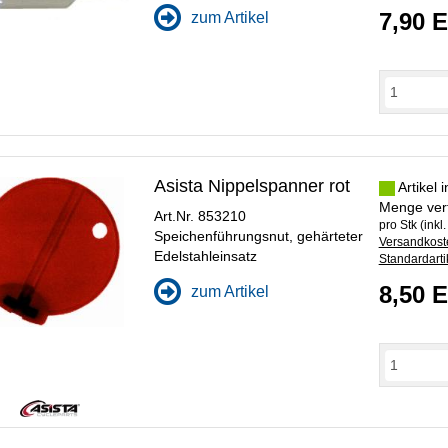
7,90 
zum Artikel
ÄNGER
Asista Nippelspanner rot
Artikel 
Menge ver
Art.Nr. 853210
pro Stk (inkl
Speichenführungsnut, gehärteter
Versandkoste
Edelstahleinsatz
Standardarti
8,50 
zum Artikel