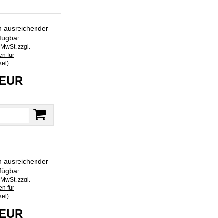
in ausreichender
fügbar
. MwSt. zzgl.
n für
kel
)
 EUR
in ausreichender
fügbar
. MwSt. zzgl.
n für
kel
)
 EUR