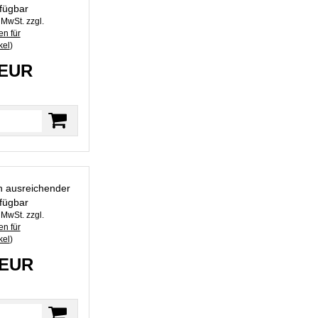
fügbar
. MwSt. zzgl.
n für
kel
)
 EUR
in ausreichender
fügbar
. MwSt. zzgl.
n für
kel
)
 EUR