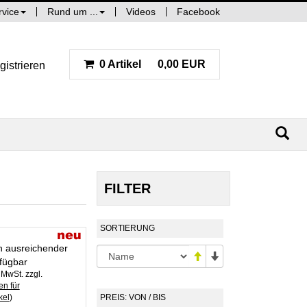
rvice
Rund um ...
Videos
Facebook
0 Artikel
0,00 EUR
gistrieren
FILTER
SORTIERUNG
in ausreichender
fügbar
. MwSt. zzgl.
n für
kel
)
PREIS: VON / BIS