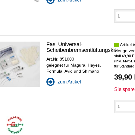
Fasi Universal-
Artikel 
Scheibenbremsentlüftungskit
Menge ver
statt
49,90 
Art.Nr. 851000
(inkl. MwSt. 
geiegnet für Magura, Hayes,
für Standarda
Formula, Avid und Shimano
39,90
zum Artikel
Sie spar