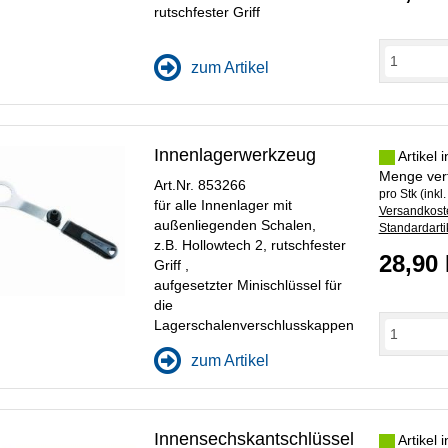
rutschfester Griff
zum Artikel
Innenlagerwerkzeug
Artikel 
Menge ver
Art.Nr. 853266
pro Stk (inkl
für alle Innenlager mit
Versandkoste
außenliegenden Schalen,
Standardarti
z.B. Hollowtech 2, rutschfester
28,90
Griff ,
aufgesetzter Minischlüssel für
die
Lagerschalenverschlusskappen
zum Artikel
Innensechskantschlüssel
Artikel 