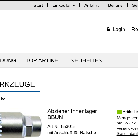
Start
Einkaufen
Anfahrt
Bei uns
Se
Login
Re
IDUNG
TOP ARTIKEL
NEUHEITEN
RKZEUGE
ikel
Abzieher Innenlager
Artikel 
BBUN
Menge ver
pro Stk (inkl
Art.Nr. 853015
Versandkoste
mit Anschluß für Ratsche
Standardarti