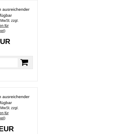
in ausreichender
fügbar
. MwSt. zzgl.
n für
kel
)
EUR
in ausreichender
fügbar
. MwSt. zzgl.
n für
kel
)
 EUR