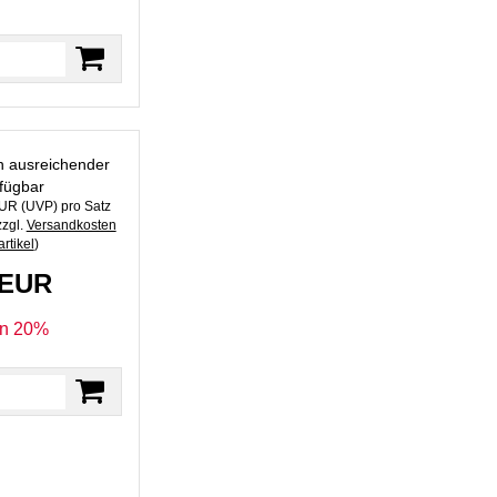
in ausreichender
fügbar
EUR
(
UVP
) pro Satz
zzgl.
Versandkosten
rtikel
)
 EUR
en 20%