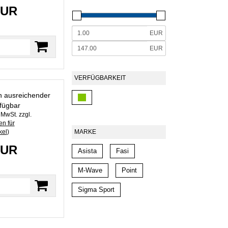
EUR
EUR
EUR
VERFÜGBARKEIT
in ausreichender
fügbar
. MwSt. zzgl.
n für
kel
)
MARKE
EUR
Asista
Fasi
M-Wave
Point
Sigma Sport