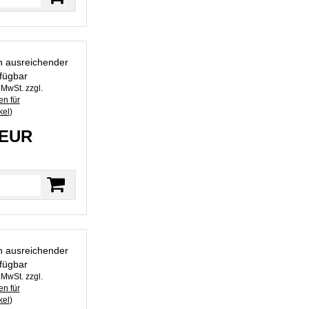
in ausreichender
fügbar
. MwSt. zzgl.
n für
kel
)
 EUR
in ausreichender
fügbar
. MwSt. zzgl.
n für
kel
)