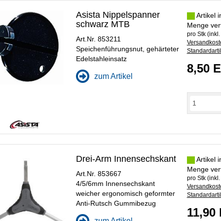
Asista Nippelspanner
Artikel 
schwarz MTB
Menge ver
pro Stk (inkl
Art.Nr. 853211
Versandkoste
Speichenführungsnut, gehärteter
Standardarti
Edelstahleinsatz
8,50 
zum Artikel
Drei-Arm Innensechskant
Artikel 
Menge ver
Art.Nr. 853667
pro Stk (inkl
4/5/6mm Innensechskant
Versandkoste
weicher ergonomisch geformter
Standardarti
Anti-Rutsch Gummibezug
11,90
zum Artikel