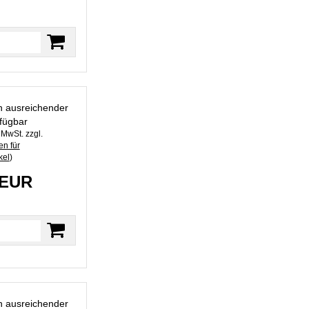
in ausreichender
fügbar
. MwSt. zzgl.
n für
kel
)
 EUR
in ausreichender