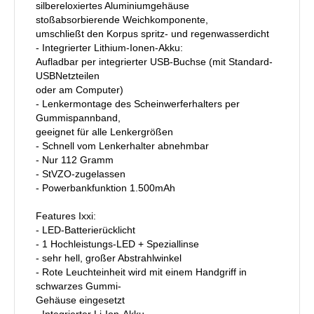
silbereloxiertes Aluminiumgehäuse
stoßabsorbierende Weichkomponente,
umschließt den Korpus spritz- und regenwasserdicht
- Integrierter Lithium-Ionen-Akku:
Aufladbar per integrierter USB-Buchse (mit Standard-
USBNetzteilen
oder am Computer)
- Lenkermontage des Scheinwerferhalters per
Gummispannband,
geeignet für alle Lenkergrößen
- Schnell vom Lenkerhalter abnehmbar
- Nur 112 Gramm
- StVZO-zugelassen
- Powerbankfunktion 1.500mAh
Features Ixxi:
- LED-Batterierücklicht
- 1 Hochleistungs-LED + Speziallinse
- sehr hell, großer Abstrahlwinkel
- Rote Leuchteinheit wird mit einem Handgriff in
schwarzes Gummi-
Gehäuse eingesetzt
- Integrierter Li-Ion-Akku