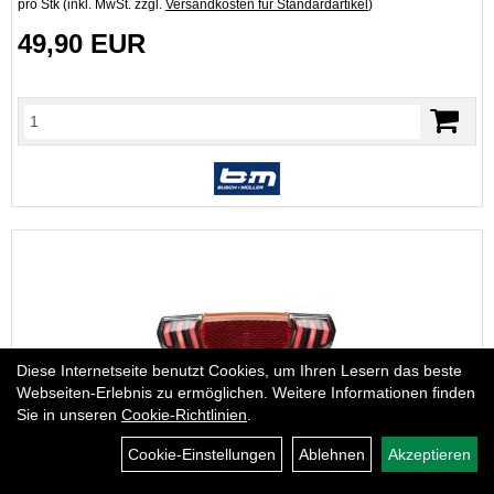
pro Stk (inkl. MwSt. zzgl.
Versandkosten für Standardartikel
)
49,90 EUR
Diese Internetseite benutzt Cookies, um Ihren Lesern das beste
Webseiten-Erlebnis zu ermöglichen. Weitere Informationen finden
Sie in unseren
Cookie-Richtlinien
.
Busch + Müller Rücklicht Dart Plus
Cookie-Einstellungen
Ablehnen
Akzeptieren
Art.Nr. 202445
Standlicht, 50 +80mm